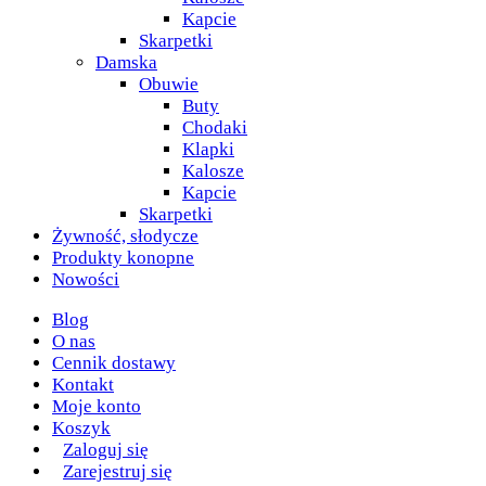
Kapcie
Skarpetki
Damska
Obuwie
Buty
Chodaki
Klapki
Kalosze
Kapcie
Skarpetki
Żywność, słodycze
Produkty konopne
Nowości
Blog
O nas
Cennik dostawy
Kontakt
Moje konto
Koszyk
Zaloguj się
Zarejestruj się