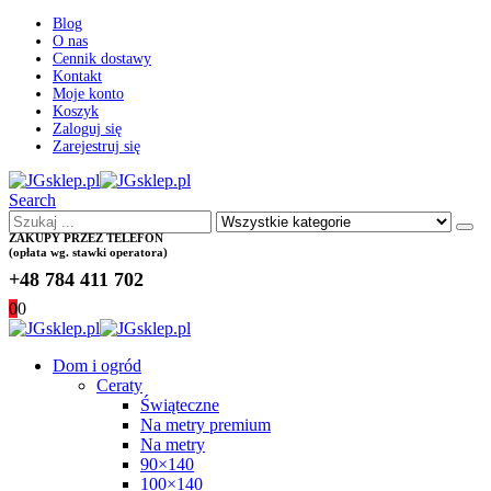
Blog
O nas
Cennik dostawy
Kontakt
Moje konto
Koszyk
Zaloguj się
Zarejestruj się
Search
ZAKUPY PRZEZ TELEFON
(opłata wg. stawki operatora)
+48 784 411 702
0
0
Dom i ogród
Ceraty
Świąteczne
Na metry premium
Na metry
90×140
100×140