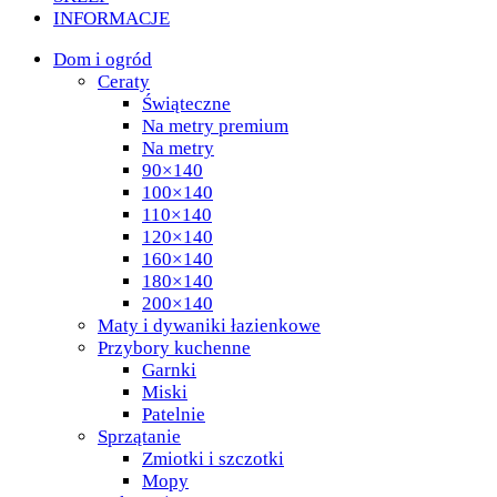
INFORMACJE
Dom i ogród
Ceraty
Świąteczne
Na metry premium
Na metry
90×140
100×140
110×140
120×140
160×140
180×140
200×140
Maty i dywaniki łazienkowe
Przybory kuchenne
Garnki
Miski
Patelnie
Sprzątanie
Zmiotki i szczotki
Mopy