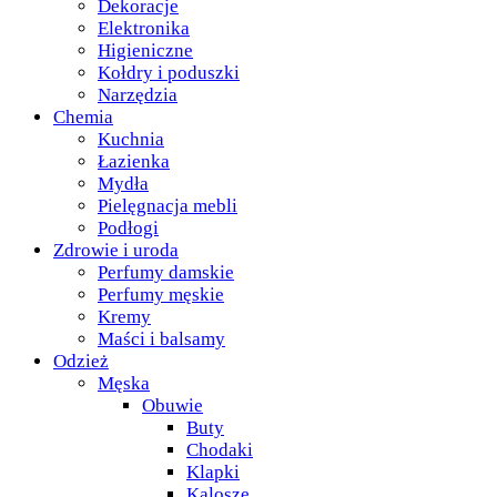
Dekoracje
Elektronika
Higieniczne
Kołdry i poduszki
Narzędzia
Chemia
Kuchnia
Łazienka
Mydła
Pielęgnacja mebli
Podłogi
Zdrowie i uroda
Perfumy damskie
Perfumy męskie
Kremy
Maści i balsamy
Odzież
Męska
Obuwie
Buty
Chodaki
Klapki
Kalosze