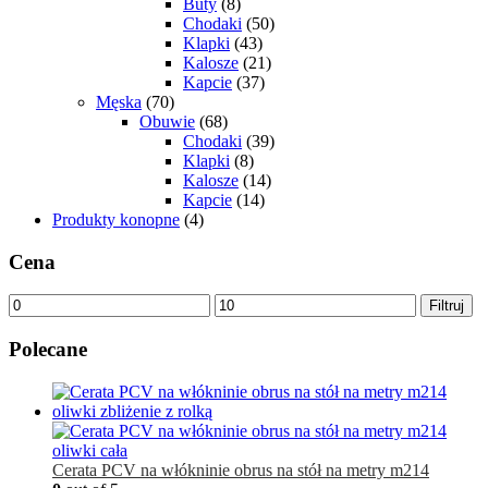
Buty
(8)
Chodaki
(50)
Klapki
(43)
Kalosze
(21)
Kapcie
(37)
Męska
(70)
Obuwie
(68)
Chodaki
(39)
Klapki
(8)
Kalosze
(14)
Kapcie
(14)
Produkty konopne
(4)
Cena
Cena
Cena
Filtruj
min
max
Polecane
Cerata PCV na włókninie obrus na stół na metry m214