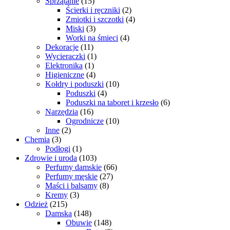
Sprzątanie
(15)
Ścierki i ręczniki
(2)
Zmiotki i szczotki
(4)
Miski
(3)
Worki na śmieci
(4)
Dekoracje
(11)
Wycieraczki
(1)
Elektronika
(1)
Higieniczne
(4)
Kołdry i poduszki
(10)
Poduszki
(4)
Poduszki na taboret i krzesło
(6)
Narzędzia
(16)
Ogrodnicze
(10)
Inne
(2)
Chemia
(3)
Podłogi
(1)
Zdrowie i uroda
(103)
Perfumy damskie
(66)
Perfumy męskie
(27)
Maści i balsamy
(8)
Kremy
(3)
Odzież
(215)
Damska
(148)
Obuwie
(148)