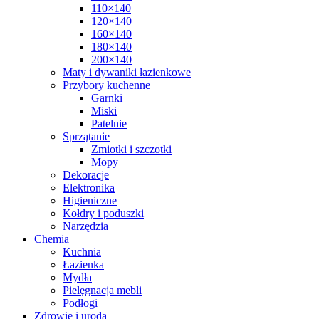
110×140
120×140
160×140
180×140
200×140
Maty i dywaniki łazienkowe
Przybory kuchenne
Garnki
Miski
Patelnie
Sprzątanie
Zmiotki i szczotki
Mopy
Dekoracje
Elektronika
Higieniczne
Kołdry i poduszki
Narzędzia
Chemia
Kuchnia
Łazienka
Mydła
Pielęgnacja mebli
Podłogi
Zdrowie i uroda