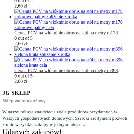
0
out of 5
2,60
zł
Cerata PCV na włókninie obrus na stół na metry m178
0
out of 5
2,60
zł
Cerata PCV na włókninie obrus na stół na metry m398
0
out of 5
2,60
zł
JG SKLEP
Sklep wielobranżowy
W naszej ofercie znajdziecie wiele produktów przydatnych w
Waszych gospodarstwach domowych. Szeroki asortyment pozwoli
zrobić wszystkie zakupy w jednym miejscu.
Udanych zakupów!