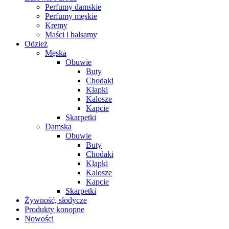
Perfumy damskie
Perfumy męskie
Kremy
Maści i balsamy
Odzież
Męska
Obuwie
Buty
Chodaki
Klapki
Kalosze
Kapcie
Skarpetki
Damska
Obuwie
Buty
Chodaki
Klapki
Kalosze
Kapcie
Skarpetki
Żywność, słodycze
Produkty konopne
Nowości