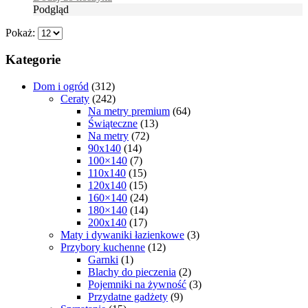
Podgląd
Pokaż:
Kategorie
Dom i ogród
(312)
Ceraty
(242)
Na metry premium
(64)
Świąteczne
(13)
Na metry
(72)
90x140
(14)
100×140
(7)
110x140
(15)
120x140
(15)
160×140
(24)
180×140
(14)
200x140
(17)
Maty i dywaniki łazienkowe
(3)
Przybory kuchenne
(12)
Garnki
(1)
Blachy do pieczenia
(2)
Pojemniki na żywność
(3)
Przydatne gadżety
(9)