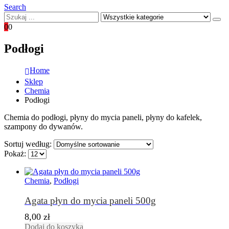
Search
0
0
Podłogi
Home
Sklep
Chemia
Podłogi
Chemia do podłogi, płyny do mycia paneli, płyny do kafelek,
szampony do dywanów.
Sortuj według:
Pokaż:
Chemia
,
Podłogi
Agata płyn do mycia paneli 500g
8,00
zł
Dodaj do koszyka